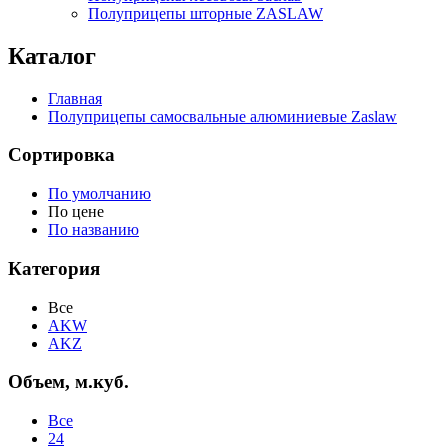
Полуприцепы шторные ZASLAW
Каталог
Главная
Полуприцепы самосвальные алюминиевые Zaslaw
Сортировка
По умолчанию
По цене
По названию
Категория
Все
AKW
AKZ
Объем, м.куб.
Все
24