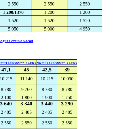
2 550
2 550
2 550
1 200/1370
1 200
1 200
1 520
1 520
1 520
5 050
5 000
4 950
дняя стенка косая
.87.21.AKD.S
NW.97.18.AKD.S
NW.87.19.AKD.S
NW.87.17.AKD.S
47,1
45
42,5
39
10 215
11 140
10 215
10 090
8 780
9 760
8 780
8 780
2 100
1 800
1 900
1 750
3 640
3 340
3 440
3 290
2 485
2 485
2 485
2 485
2 550
2 550
2 550
2 550