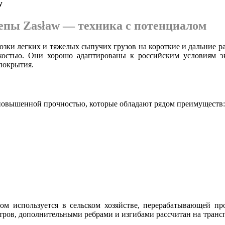
w
пы Zasław — техника с потенциалом
возки легких и тяжелых сыпучих грузов на короткие и дальние 
костью. Они хорошо адаптированы к российским условиям э
 покрытия.
повышенной прочностью, которые обладают рядом преимуществ:
м используется в сельском хозяйстве, перерабатывающей пр
метров, дополнительными ребрами и изгибами рассчитан на транс