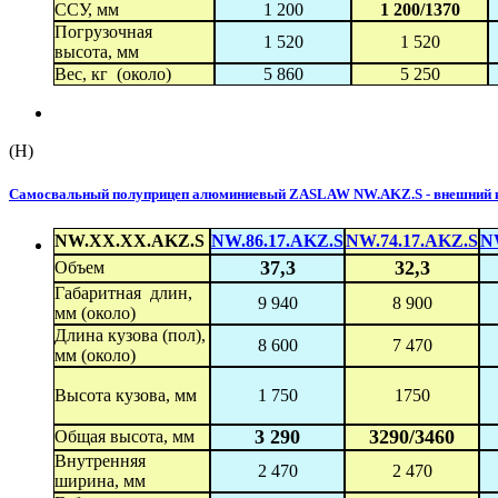
ССУ, мм
1 200
1 200/1370
Погрузочная
1 520
1 520
высота, мм
Вес, кг (около)
5 860
5 250
(H)
Самосвальный полуприцеп алюминиевый ZASLAW NW.AKZ.S - внешний кл
NW.XX.XX.AKZ.S
NW.86.17.AKZ.S
NW.74.17.AKZ.S
N
37,3
32,3
Объем
Габаритная длин,
9 940
8 900
мм (около)
Длина кузова (пол),
8 600
7 470
мм (около)
Высота кузова, мм
1 750
1750
3 290
3290/3460
Общая высота, мм
Внутренняя
2 470
2 470
ширина, мм