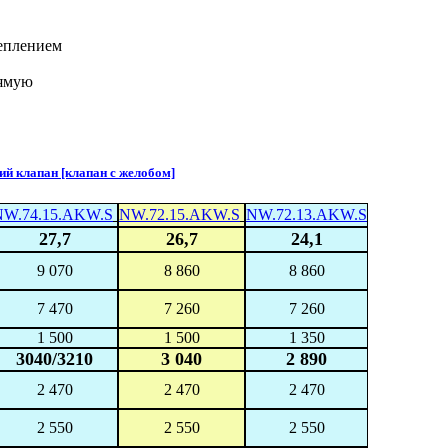
еплением
рямую
 клапан [клапан с желобом]
NW.74.15.AKW.S
NW.72.15.AKW.S
NW.72.13.AKW.S
27,7
26,7
24,1
9 070
8 860
8 860
7 470
7 260
7 260
1 500
1 500
1 350
3040/3210
3 040
2 890
2 470
2 470
2 470
2 550
2 550
2 550