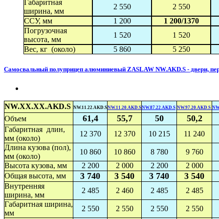
Габаритная
2 550
2 550
ширина, мм
ССУ, мм
1 200
1 200/1370
Погрузочная
1 520
1 520
высота, мм
Вес, кг (около)
5 860
5 250
Самосвальный полуприцеп алюминиевый ZASLAW NW.AKD.S - двери, пере
NW.XX.XX.AKD.S
NW.11.22.AKD.S
NW.11.20.AKD.S
NW.87.22.AKD.S
NW.97.20.AKD.S
NW
61,4
55,7
50
50,2
Объем
Габаритная длин,
12 370
12 370
10 215
11 240
мм (около)
Длина кузова (пол),
10 860
10 860
8 780
9 760
мм (около)
Высота кузова, мм
2 200
2 000
2 200
2 000
3 740
3 540
3 740
3 540
Общая высота, мм
Внутренняя
2 485
2 460
2 485
2 485
ширина, мм
Габаритная ширина,
2 550
2 550
2 550
2 550
мм