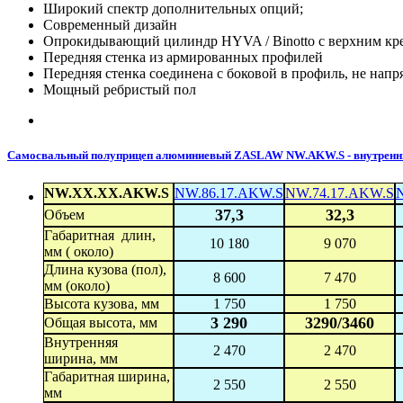
Широкий спектр дополнительных опций;
Современный дизайн
Опрокидывающий цилиндр HYVA / Binotto с верхним кр
Передняя стенка из армированных профилей
Передняя стенка соединена с боковой в профиль, не нап
Мощный ребристый пол
Самосвальный полуприцеп алюминиевый ZASLAW NW.AKW.S - внутренний
NW.XX.XX.AKW.S
NW.86.17.AKW.S
NW.74.17.AKW.S
37,3
32,3
Объем
Габаритная длин,
10 180
9 070
мм ( около)
Длина кузова (пол),
8 600
7 470
мм (около)
Высота кузова, мм
1 750
1 750
3 290
3290/3460
Общая высота, мм
Внутренняя
2 470
2 470
ширина, мм
Габаритная ширина,
2 550
2 550
мм