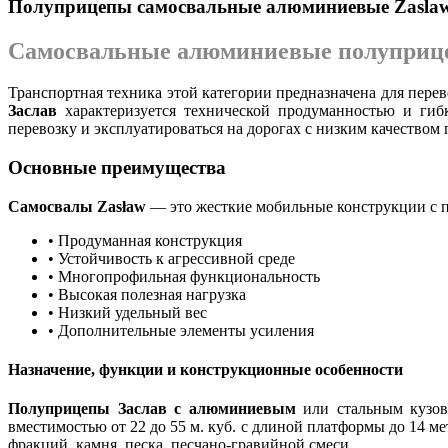
Полуприцепы самосвальные алюминиевые Zasla
Самосвальные алюминиевые полуприце
Транспортная техника этой категории предназначена для пере
Заслав
характеризуется технической продуманностью и гиб
перевозку и эксплуатироваться на дорогах с низким качеством
Основные преимущества
Самосвалы Zasław
— это жесткие мобильные конструкции с 
• Продуманная конструкция
• Устойчивость к агрессивной среде
• Многопрофильная функциональность
• Высокая полезная нагрузка
• Низкий удельный вес
• Дополнительные элементы усиления
Назначение, функции и конструкционные особенности
Полуприцепы Заслав с алюминиевым
или стальным кузово
вместимостью от 22 до 55 м. куб. с длиной платформы до 14 
фракций, камня, песка, песчано-гравийной смеси.