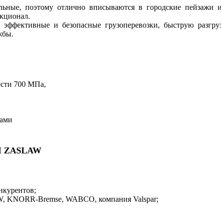
альные, поэтому отлично вписываются в городские пейзажи
нкционал.
 эффективные и безопасные грузоперевозки, быструю разгруз
жбы.
сти 700 МПа,
нами
 ZASLAW
онкурентов;
W, KNORR-Bremse, WABCO, компания Valspar;