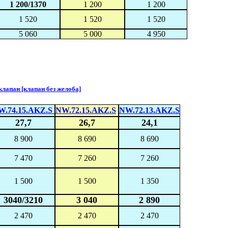
1 200/1370
1 200
1 200
1 520
1 520
1 520
5 060
5 000
4 950
апан [клапан без желоба]
W.74.15.AKZ.S
NW.72.15.AKZ.S
NW.72.13.AKZ.S
27,7
26,7
24,1
8 900
8 690
8 690
7 470
7 260
7 260
1 500
1 500
1 350
3040/3210
3 040
2 890
2 470
2 470
2 470