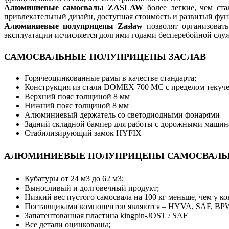
Алюминиевые самосвалы ZASLAW
более легкие, чем ст
привлекательный дизайн, доступная стоимость и развитый фу
Алюминиевые полуприцепы Zasław
позволят организовать
эксплуатации исчисляется долгими годами бесперебойной слу
САМОСВАЛЬНЫЕ ПОЛУПРИЦЕПЫ ЗАСЛАВ
Горячеоцинкованные рамы в качестве стандарта;
Конструкция из стали DOMEX 700 MC с пределом текуче
Верхний пояс толщиной 8 мм
Нижний пояс толщиной 8 мм
Алюминиевый держатель со светодиодными фонарями
Задний складной бампер для работы с дорожными маши
Стабилизирующий замок HYFIX
АЛЮМИНИЕВЫЕ ПОЛУПРИЦЕПЫ САМОСВАЛЫ
Кубатуры от 24 м3 до 62 м3;
Выносливый и долговечный продукт;
Низкий вес пустого самосвала на 100 кг меньше, чем у к
Поставщиками компонентов являются – HYVA, SAF, BP
Запатентованная пластина kingpin-JOST / SAF
Все детали оцинкованы;