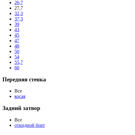
26,7
27,7
32,3
37,3
39
43
45
47
48
50
54
55,7
60
Передняя стенка
Все
косая
Задний затвор
Все
откидной борт