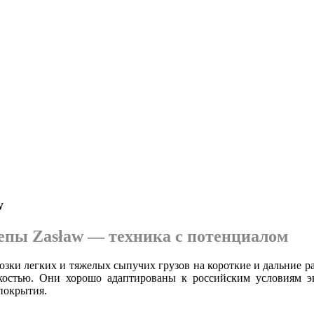
w
пы Zasław — техника с потенциалом
возки легких и тяжелых сыпучих грузов на короткие и дальние 
костью. Они хорошо адаптированы к российским условиям э
 покрытия.