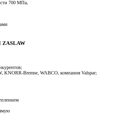
сти 700 МПа,
нами
 ZASLAW
онкурентов;
W, KNORR-Bremse, WABCO, компания Valspar;
еплением
рямую