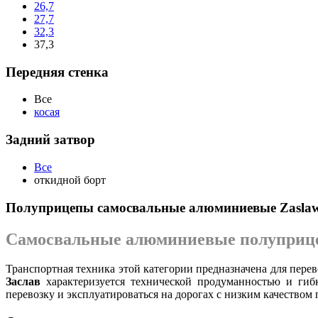
26,7
27,7
32,3
37,3
Передняя стенка
Все
косая
Задний затвор
Все
откидной борт
Полуприцепы самосвальные алюминиевые Zasla
Самосвальные алюминиевые полуприце
Транспортная техника этой категории предназначена для пере
Заслав
характеризуется технической продуманностью и гиб
перевозку и эксплуатироваться на дорогах с низким качеством