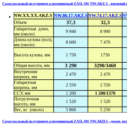
Самосвальный полуприцеп алюминиевый ZASLAW NW.AKZ.S - внешний кл
NW.XX.XX.AKZ.S
NW.86.17.AKZ.S
NW.74.17.AKZ.S
N
37,3
32,3
Объем
Габаритная длин,
9 940
8 900
мм (около)
Длина кузова (пол),
8 600
7 470
мм (около)
Высота кузова, мм
1 750
1750
3 290
3290/3460
Общая высота, мм
Внутренняя
2 470
2 470
ширина, мм
Габаритная
2 550
2 550
ширина, мм
ССУ, мм
1 200
1 200/1370
Погрузочная
1 520
1 520
высота, мм
Вес, кг (около)
5 860
5 250
Самосвальный полуприцеп алюминиевый ZASLAW NW.AKD.S - двери, пере