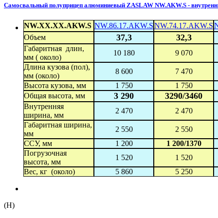
Самосвальный полуприцеп алюминиевый ZASLAW NW.AKW.S - внутренний
NW.XX.XX.AKW.S
NW.86.17.AKW.S
NW.74.17.AKW.S
37,3
32,3
Объем
Габаритная длин,
10 180
9 070
мм ( около)
Длина кузова (пол),
8 600
7 470
мм (около)
Высота кузова, мм
1 750
1 750
3 290
3290/3460
Общая высота, мм
Внутренняя
2 470
2 470
ширина, мм
Габаритная ширина,
2 550
2 550
мм
ССУ, мм
1 200
1 200/1370
Погрузочная
1 520
1 520
высота, мм
Вес, кг (около)
5 860
5 250
(H)