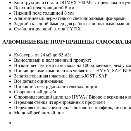
Конструкция из стали DOMEX 700 MC с пределом текуче
Верхний пояс толщиной 8 мм
Нижний пояс толщиной 8 мм
Алюминиевый держатель со светодиодными фонарями
Задний складной бампер для работы с дорожными маши
Стабилизирующий замок HYFIX
АЛЮМИНИЕВЫЕ ПОЛУПРИЦЕПЫ САМОСВАЛЫ
Кубатуры от 24 м3 до 62 м3;
Выносливый и долговечный продукт;
Низкий вес пустого самосвала на 100 кг меньше, чем у к
Поставщиками компонентов являются – HYVA, SAF, BP
Запатентованная пластина kingpin-JOST / SAF
Все детали оцинкованы;
Широкий спектр дополнительных опций;
Современный дизайн
Опрокидывающий цилиндр HYVA / Binotto с верхним кр
Передняя стенка из армированных профилей
Передняя стенка соединена с боковой в профиль, не нап
Мощный ребристый пол