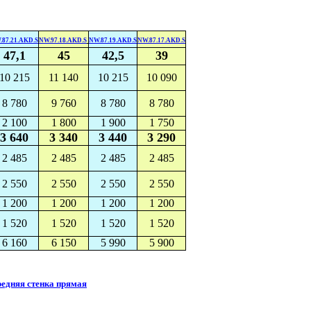
.87.21.AKD.S
NW.97.18.AKD.S
NW.87.19.AKD.S
NW.87.17.AKD.S
47,1
45
42,5
39
10 215
11 140
10 215
10 090
8 780
9 760
8 780
8 780
2 100
1 800
1 900
1 750
3 640
3 340
3 440
3 290
2 485
2 485
2 485
2 485
2 550
2 550
2 550
2 550
1 200
1 200
1 200
1 200
1 520
1 520
1 520
1 520
6 160
6 150
5 990
5 900
едняя стенка прямая