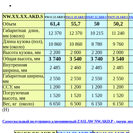
NW.XX.XX.AKD.S
NW.11.22.AKD.S
NW.11.20.AKD.S
NW.87.22.AKD.S
NW.97.20.AKD.S
NW
61,4
55,7
50
50,2
Объем
Габаритная длин,
12 370
12 370
10 215
11 240
мм (около)
Длина кузова (пол),
10 860
10 860
8 780
9 760
мм (около)
Высота кузова, мм
2 200
2 000
2 200
2 000
3 740
3 540
3 740
3 540
Общая высота, мм
Внутренняя
2 485
2 460
2 485
2 485
ширина, мм
Габаритная ширина,
2 550
2 550
2 550
2 550
мм
ССУ, мм
1 200
1 200
1 200
1 200
Погрузочная
1 520
1 520
1 520
1 520
высота, мм
Вес, кг (около)
6 650
6 500
6 150
6 150
(H)
Самосвальный полуприцеп алюминиевый ZASLAW NW.AKD.P - двери, пер