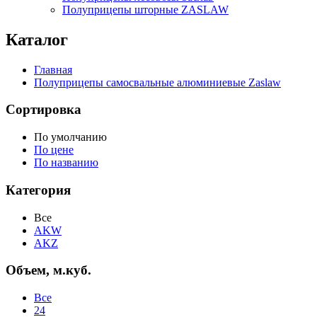
Полуприцепы шторные ZASLAW
Каталог
Главная
Полуприцепы самосвальные алюминиевые Zaslaw
Сортировка
По умолчанию
По цене
По названию
Категория
Все
AKW
AKZ
Объем, м.куб.
Все
24