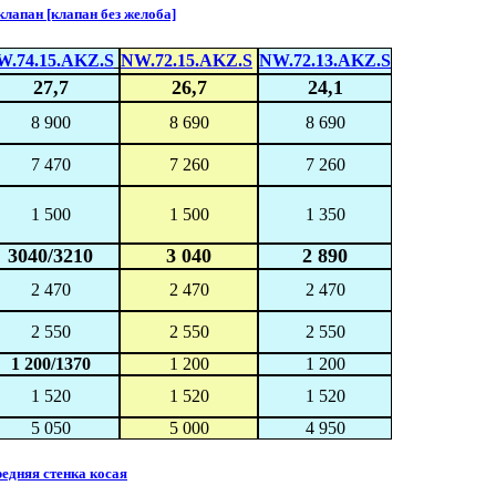
апан [клапан без желоба]
W.74.15.AKZ.S
NW.72.15.AKZ.S
NW.72.13.AKZ.S
27,7
26,7
24,1
8 900
8 690
8 690
7 470
7 260
7 260
1 500
1 500
1 350
3040/3210
3 040
2 890
2 470
2 470
2 470
2 550
2 550
2 550
1 200/1370
1 200
1 200
1 520
1 520
1 520
5 050
5 000
4 950
дняя стенка косая