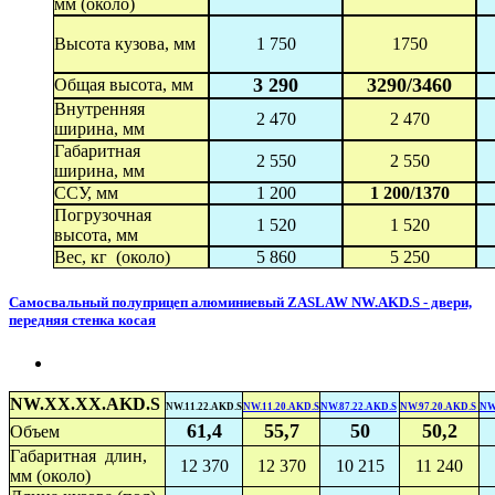
мм (около)
Высота кузова, мм
1 750
1750
3 290
3290/3460
Общая высота, мм
Внутренняя
2 470
2 470
ширина, мм
Габаритная
2 550
2 550
ширина, мм
ССУ, мм
1 200
1 200/1370
Погрузочная
1 520
1 520
высота, мм
Вес, кг (около)
5 860
5 250
Самосвальный полуприцеп алюминиевый ZASLAW NW.AKD.S - двери,
передняя стенка косая
NW.XX.XX.AKD.S
NW.11.22.AKD.S
NW.11.20.AKD.S
NW.87.22.AKD.S
NW.97.20.AKD.S
NW
61,4
55,7
50
50,2
Объем
Габаритная длин,
12 370
12 370
10 215
11 240
мм (около)