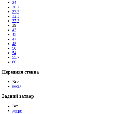
24
26,7
27,7
32,3
37,3
39
43
45
47
48
50
54
55,7
60
Передняя стенка
Все
косая
Задний затвор
Все
двери