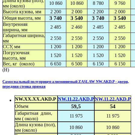
Длина кузова (пол),
10 860
10 860
8 780
9 760
мм (около)
Высота кузова, мм
2 200
2 000
2 200
2 000
3 740
3 540
3 740
3 540
Общая высота, мм
Внутренняя
2 485
2 460
2 485
2 485
ширина, мм
Габаритная ширина,
2 550
2 550
2 550
2 550
мм
ССУ, мм
1 200
1 200
1 200
1 200
Погрузочная
1 520
1 520
1 520
1 520
высота, мм
Вес, кг (около)
6 650
6 500
6 150
6 150
(H)
Самосвальный полуприцеп алюминиевый ZASLAW NW.AKD.P - двери,
передняя стенка прямая
NW.XX.XX.AKD.P
NW.11.22.AKD.P
NW.11.22.AKD.P
59,5
54
Объем
Габаритная длин,
11 975
11 975
мм ( около)
Длина кузова (пол),
10 860
10 860
мм (около)