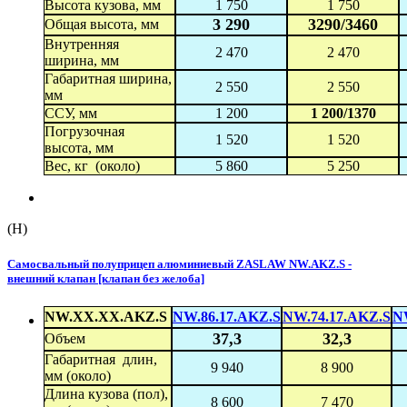
Высота кузова, мм
1 750
1 750
3 290
3290/3460
Общая высота, мм
Внутренняя
2 470
2 470
ширина, мм
Габаритная ширина,
2 550
2 550
мм
ССУ, мм
1 200
1 200/1370
Погрузочная
1 520
1 520
высота, мм
Вес, кг (около)
5 860
5 250
(H)
Самосвальный полуприцеп алюминиевый ZASLAW NW.AKZ.S -
внешний клапан [клапан без желоба]
NW.XX.XX.AKZ.S
NW.86.17.AKZ.S
NW.74.17.AKZ.S
N
37,3
32,3
Объем
Габаритная длин,
9 940
8 900
мм (около)
Длина кузова (пол),
8 600
7 470