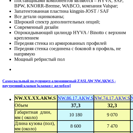
Поставщиками компонентов являются – HYVA, SAF,
BPW, KNORR-Bremse, WABCO, компания Valspar;
Запатентованная пластина kingpin-JOST / SAF
Все детали оцинкованы;
Широкий спектр дополнительных опций;
Современный дизайн
Опрокидывающий цилиндр HYVA / Binotto с верхним
креплением
Передняя стенка из армированных профилей
Передняя стенка соединена с боковой в профиль, не
напрямую
Мощный ребристый пол
Самосвальный полуприцеп алюминиевый ZASLAW NW.AKW.S -
внутренний клапан [клапан с желобом]
NW.XX.XX.AKW.S
NW.86.17.AKW.S
NW.74.17.AKW.S
37,3
32,3
Объем
Габаритная длин,
10 180
9 070
мм ( около)
Длина кузова (пол),
8 600
7 470
мм (около)