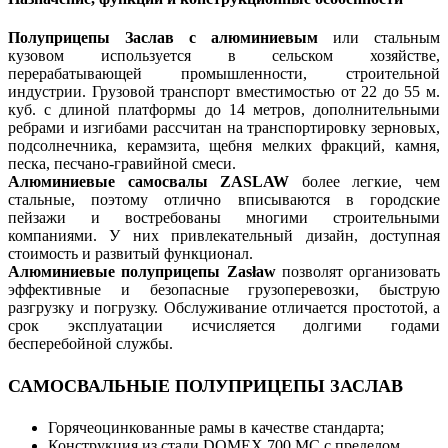
Полуприцепы Заслав с алюминиевым
или стальным
кузовом используется в сельском хозяйстве,
перерабатывающей промышленности, строительной
индустрии. Грузовой транспорт вместимостью от 22 до 55 м.
куб. с длиной платформы до 14 метров, дополнительными
ребрами и изгибами рассчитан на транспортировку зерновых,
подсолнечника, керамзита, щебня мелких фракций, камня,
песка, песчано-гравийной смеси.
Алюминиевые самосвалы ZASLAW
более легкие, чем
стальные, поэтому отлично вписываются в городские
пейзажи и востребованы многими строительными
компаниями. У них привлекательный дизайн, доступная
стоимость и развитый функционал.
Алюминиевые полуприцепы Zasław
позволят организовать
эффективные и безопасные грузоперевозки, быструю
разгрузку и погрузку. Обслуживание отличается простотой, а
срок эксплуатации исчисляется долгими годами
бесперебойной службы.
САМОСВАЛЬНЫЕ ПОЛУПРИЦЕПЫ ЗАСЛАВ
Горячеоцинкованные рамы в качестве стандарта;
Конструкция из стали DOMEX 700 MC с пределом