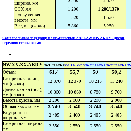
2 550
2 550
ширина, мм
ССУ, мм
1 200
1 200/1370
Погрузочная
1 520
1 520
высота, мм
Вес, кг (около)
5 860
5 250
Самосвальный полуприцеп алюминиевый ZASLAW NW.AKD.S - двери,
передняя стенка косая
NW.XX.XX.AKD.S
NW.11.22.AKD.S
NW.11.20.AKD.S
NW.87.22.AKD.S
NW.97.20.AKD.S
NW
61,4
55,7
50
50,2
Объем
Габаритная длин,
12 370
12 370
10 215
11 240
мм (около)
Длина кузова (пол),
10 860
10 860
8 780
9 760
мм (около)
Высота кузова, мм
2 200
2 000
2 200
2 000
3 740
3 540
3 740
3 540
Общая высота, мм
Внутренняя
2 485
2 460
2 485
2 485
ширина, мм
Габаритная ширина,
2 550
2 550
2 550
2 550
мм