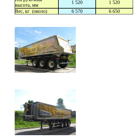
1 520
1 520
высота, мм
Вес, кг (около)
6 570
6 650