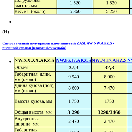
Погрузочная
1 520
1 520
высота, мм
Вес, кг (около)
5 860
5 250
(H)
Самосвальный полуприцеп алюминиевый ZASLAW NW.AKZ.S -
внешний клапан [клапан без желоба]
NW.XX.XX.AKZ.S
NW.86.17.AKZ.S
NW.74.17.AKZ.S
N
37,3
32,3
Объем
Габаритная длин,
9 940
8 900
мм (около)
Длина кузова (пол),
8 600
7 470
мм (около)
Высота кузова, мм
1 750
1750
3 290
3290/3460
Общая высота, мм
Внутренняя
2 470
2 470
ширина, мм
Габаритная