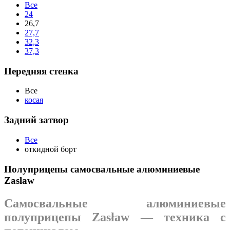
Все
24
26,7
27,7
32,3
37,3
Передняя стенка
Все
косая
Задний затвор
Все
откидной борт
Полуприцепы самосвальные алюминиевые
Zaslaw
Самосвальные алюминиевые
полуприцепы Zasław — техника с