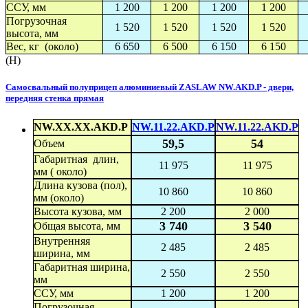
ССУ, мм
1 200
1 200
1 200
1 200
Погрузочная
1 520
1 520
1 520
1 520
высота, мм
Вес, кг (около)
6 650
6 500
6 150
6 150
(H)
Самосвальный полуприцеп алюминиевый ZASLAW NW.AKD.P - двери,
передняя стенка прямая
NW.XX.XX.AKD.P
NW.11.22.AKD.P
NW.11.22.AKD.P
59,5
54
Объем
Габаритная длин,
11 975
11 975
мм ( около)
Длина кузова (пол),
10 860
10 860
мм (около)
Высота кузова, мм
2 200
2 000
3 740
3 540
Общая высота, мм
Внутренняя
2 485
2 485
ширина, мм
Габаритная ширина,
2 550
2 550
мм
ССУ, мм
1 200
1 200
Погрузочная