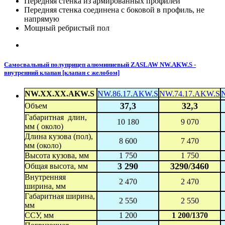
Передняя стенка из армированных профилей
Передняя стенка соединена с боковой в профиль, не
напрямую
Мощный ребристый пол
Самосвальный полуприцеп алюминиевый ZASLAW NW.AKW.S -
внутренний клапан [клапан с желобом]
NW.XX.XX.AKW.S
NW.86.17.AKW.S
NW.74.17.AKW.S
37,3
32,3
Объем
Габаритная длин,
10 180
9 070
мм ( около)
Длина кузова (пол),
8 600
7 470
мм (около)
Высота кузова, мм
1 750
1 750
3 290
3290/3460
Общая высота, мм
Внутренняя
2 470
2 470
ширина, мм
Габаритная ширина,
2 550
2 550
мм
ССУ, мм
1 200
1 200/1370