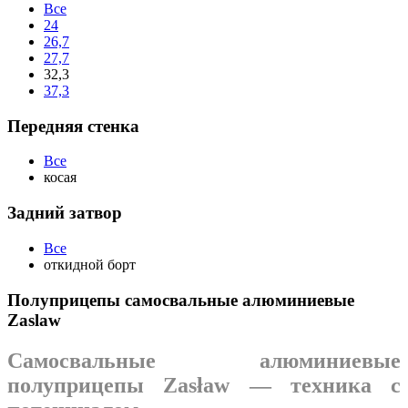
Все
24
26,7
27,7
32,3
37,3
Передняя стенка
Все
косая
Задний затвор
Все
откидной борт
Полуприцепы самосвальные алюминиевые
Zaslaw
Самосвальные алюминиевые
полуприцепы Zasław — техника с