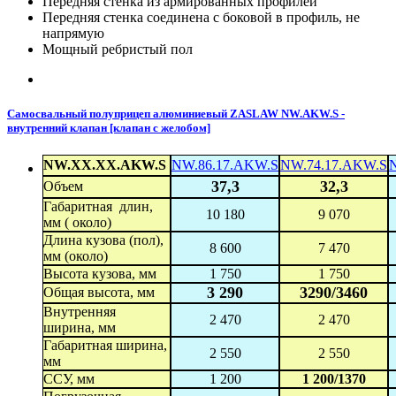
Передняя стенка из армированных профилей
Передняя стенка соединена с боковой в профиль, не
напрямую
Мощный ребристый пол
Самосвальный полуприцеп алюминиевый ZASLAW NW.AKW.S -
внутренний клапан [клапан с желобом]
NW.XX.XX.AKW.S
NW.86.17.AKW.S
NW.74.17.AKW.S
37,3
32,3
Объем
Габаритная длин,
10 180
9 070
мм ( около)
Длина кузова (пол),
8 600
7 470
мм (около)
Высота кузова, мм
1 750
1 750
3 290
3290/3460
Общая высота, мм
Внутренняя
2 470
2 470
ширина, мм
Габаритная ширина,
2 550
2 550
мм
ССУ, мм
1 200
1 200/1370