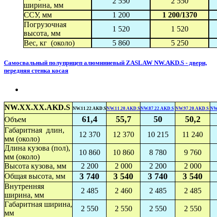
2 550
2 550
ширина, мм
ССУ, мм
1 200
1 200/1370
Погрузочная
1 520
1 520
высота, мм
Вес, кг (около)
5 860
5 250
Самосвальный полуприцеп алюминиевый ZASLAW NW.AKD.S - двери,
передняя стенка косая
NW.XX.XX.AKD.S
NW.11.22.AKD.S
NW.11.20.AKD.S
NW.87.22.AKD.S
NW.97.20.AKD.S
NW
61,4
55,7
50
50,2
Объем
Габаритная длин,
12 370
12 370
10 215
11 240
мм (около)
Длина кузова (пол),
10 860
10 860
8 780
9 760
мм (около)
Высота кузова, мм
2 200
2 000
2 200
2 000
3 740
3 540
3 740
3 540
Общая высота, мм
Внутренняя
2 485
2 460
2 485
2 485
ширина, мм
Габаритная ширина,
2 550
2 550
2 550
2 550
мм