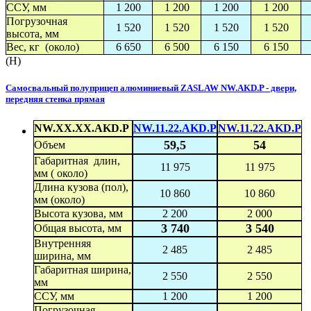
ССУ, мм
1 200
1 200
1 200
1 200
Погрузочная
1 520
1 520
1 520
1 520
высота, мм
Вес, кг (около)
6 650
6 500
6 150
6 150
(H)
Самосвальный полуприцеп алюминиевый ZASLAW NW.AKD.P - двери,
передняя стенка прямая
NW.XX.XX.AKD.P
NW.11.22.AKD.P
NW.11.22.AKD.P
59,5
54
Объем
Габаритная длин,
11 975
11 975
мм ( около)
Длина кузова (пол),
10 860
10 860
мм (около)
Высота кузова, мм
2 200
2 000
3 740
3 540
Общая высота, мм
Внутренняя
2 485
2 485
ширина, мм
Габаритная ширина,
2 550
2 550
мм
ССУ, мм
1 200
1 200
Погрузочная