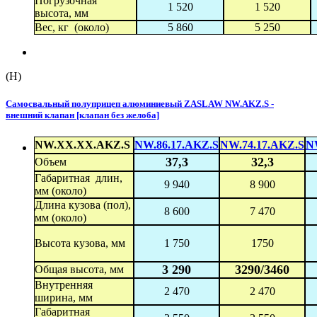
Погрузочная
1 520
1 520
высота, мм
Вес, кг (около)
5 860
5 250
(H)
Самосвальный полуприцеп алюминиевый ZASLAW NW.AKZ.S -
внешний клапан [клапан без желоба]
NW.XX.XX.AKZ.S
NW.86.17.AKZ.S
NW.74.17.AKZ.S
N
37,3
32,3
Объем
Габаритная длин,
9 940
8 900
мм (около)
Длина кузова (пол),
8 600
7 470
мм (около)
Высота кузова, мм
1 750
1750
3 290
3290/3460
Общая высота, мм
Внутренняя
2 470
2 470
ширина, мм
Габаритная