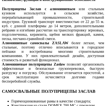
Полуприцепы Заслав с алюминиевым
или стальным
кузовом используется в сельском хозяйстве,
перерабатывающей промышленности, строительной
индустрии. Грузовой транспорт вместимостью от 22 до 55 м.
куб. с длиной платформы до 14 метров, дополнительными
ребрами и изгибами рассчитан на транспортировку зерновых,
подсолнечника, керамзита, щебня мелких фракций, камня,
песка, песчано-гравийной смеси.
Алюминиевые самосвалы ZASLAW
более легкие, чем
стальные, поэтому отлично вписываются в городские
пейзажи и востребованы многими строительными
компаниями. У них привлекательный дизайн, доступная
стоимость и развитый функционал.
Алюминиевые полуприцепы Zasław
позволят организовать
эффективные и безопасные грузоперевозки, быструю
разгрузку и погрузку. Обслуживание отличается простотой, а
срок эксплуатации исчисляется долгими годами
бесперебойной службы.
САМОСВАЛЬНЫЕ ПОЛУПРИЦЕПЫ ЗАСЛАВ
Горячеоцинкованные рамы в качестве стандарта;
Конструкция из стали DOMEX 700 MC с пределом