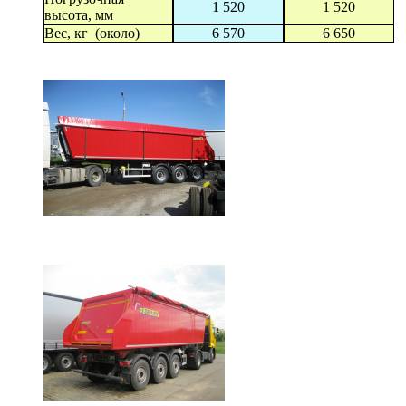
1 520
1 520
высота, мм
Вес, кг (около)
6 570
6 650