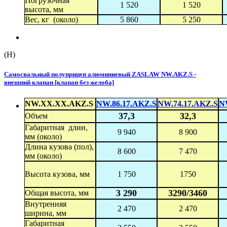
Погрузочная
1 520
1 520
высота, мм
Вес, кг (около)
5 860
5 250
(H)
Самосвальный полуприцеп алюминиевый ZASLAW NW.AKZ.S -
внешний клапан [клапан без желоба]
NW.XX.XX.AKZ.S
NW.86.17.AKZ.S
NW.74.17.AKZ.S
N
37,3
32,3
Объем
Габаритная длин,
9 940
8 900
мм (около)
Длина кузова (пол),
8 600
7 470
мм (около)
Высота кузова, мм
1 750
1750
3 290
3290/3460
Общая высота, мм
Внутренняя
2 470
2 470
ширина, мм
Габаритная