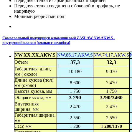
Передняя стенка из армированных профилей
Передняя стенка соединена с боковой в профиль, не
напрямую
Мощный ребристый пол
Самосвальный полуприцеп алюминиевый ZASLAW NW.AKW.S -
внутренний клапан [клапан с желобом]
NW.XX.XX.AKW.S
NW.86.17.AKW.S
NW.74.17.AKW.S
37,3
32,3
Объем
Габаритная длин,
10 180
9 070
мм ( около)
Длина кузова (пол),
8 600
7 470
мм (около)
Высота кузова, мм
1 750
1 750
3 290
3290/3460
Общая высота, мм
Внутренняя
2 470
2 470
ширина, мм
Габаритная ширина,
2 550
2 550
мм
ССУ, мм
1 200
1 200/1370