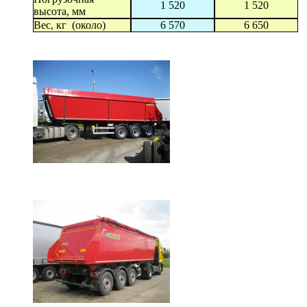
1 520
1 520
высота, мм
Вес, кг (около)
6 570
6 650