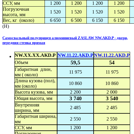
ССУ, мм
1 200
1 200
1 200
1 200
Погрузочная
1 520
1 520
1 520
1 520
высота, мм
Вес, кг (около)
6 650
6 500
6 150
6 150
(H)
Самосвальный полуприцеп алюминиевый ZASLAW NW.AKD.P - двери,
передняя стенка прямая
NW.XX.XX.AKD.P
NW.11.22.AKD.P
NW.11.22.AKD.P
59,5
54
Объем
Габаритная длин,
11 975
11 975
мм ( около)
Длина кузова (пол),
10 860
10 860
мм (около)
Высота кузова, мм
2 200
2 000
3 740
3 540
Общая высота, мм
Внутренняя
2 485
2 485
ширина, мм
Габаритная ширина,
2 550
2 550
мм
ССУ, мм
1 200
1 200
Погрузочная