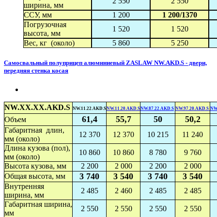
2 550
2 550
ширина, мм
ССУ, мм
1 200
1 200/1370
Погрузочная
1 520
1 520
высота, мм
Вес, кг (около)
5 860
5 250
Самосвальный полуприцеп алюминиевый ZASLAW NW.AKD.S - двери,
передняя стенка косая
NW.XX.XX.AKD.S
NW.11.22.AKD.S
NW.11.20.AKD.S
NW.87.22.AKD.S
NW.97.20.AKD.S
NW
61,4
55,7
50
50,2
Объем
Габаритная длин,
12 370
12 370
10 215
11 240
мм (около)
Длина кузова (пол),
10 860
10 860
8 780
9 760
мм (около)
Высота кузова, мм
2 200
2 000
2 200
2 000
3 740
3 540
3 740
3 540
Общая высота, мм
Внутренняя
2 485
2 460
2 485
2 485
ширина, мм
Габаритная ширина,
2 550
2 550
2 550
2 550
мм