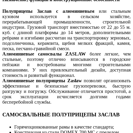
Полуприцепы Заслав с алюминиевым
или стальным
кузовом используется в сельском хозяйстве,
перерабатывающей промышленности, строительной
индустрии. Грузовой транспорт вместимостью от 22 до 55 м.
куб. с длиной платформы до 14 метров, дополнительными
ребрами и изгибами рассчитан на транспортировку зерновых,
подсолнечника, керамзита, щебня мелких фракций, камня,
песка, песчано-гравийной смеси.
Алюминиевые самосвалы ZASLAW
более легкие, чем
стальные, поэтому отлично вписываются в городские
пейзажи и востребованы многими строительными
компаниями. У них привлекательный дизайн, доступная
стоимость и развитый функционал.
Алюминиевые полуприцепы Zasław
позволят организовать
эффективные и безопасные грузоперевозки, быструю
разгрузку и погрузку. Обслуживание отличается простотой, а
срок эксплуатации исчисляется долгими годами
бесперебойной службы.
САМОСВАЛЬНЫЕ ПОЛУПРИЦЕПЫ ЗАСЛАВ
Горячеоцинкованные рамы в качестве стандарта;
Конструкция из стали DOMEX 700 MC с пределом