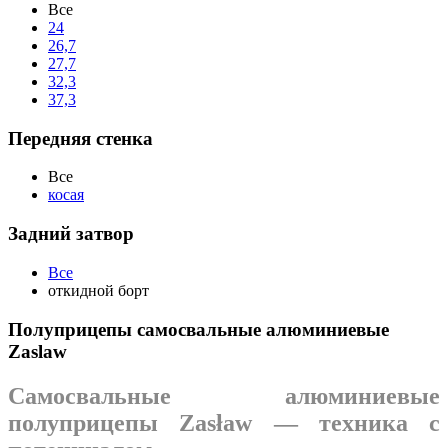
Все
24
26,7
27,7
32,3
37,3
Передняя стенка
Все
косая
Задний затвор
Все
откидной борт
Полуприцепы самосвальные алюминиевые
Zaslaw
Самосвальные алюминиевые
полуприцепы Zasław — техника с