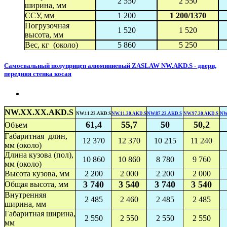
2 550
2 550
ширина, мм
ССУ, мм
1 200
1 200/1370
Погрузочная
1 520
1 520
высота, мм
Вес, кг (около)
5 860
5 250
Самосвальный полуприцеп алюминиевый ZASLAW NW.AKD.S - двери,
передняя стенка косая
NW.XX.XX.AKD.S
NW.11.22.AKD.S
NW.11.20.AKD.S
NW.87.22.AKD.S
NW.97.20.AKD.S
NW
61,4
55,7
50
50,2
Объем
Габаритная длин,
12 370
12 370
10 215
11 240
мм (около)
Длина кузова (пол),
10 860
10 860
8 780
9 760
мм (около)
Высота кузова, мм
2 200
2 000
2 200
2 000
3 740
3 540
3 740
3 540
Общая высота, мм
Внутренняя
2 485
2 460
2 485
2 485
ширина, мм
Габаритная ширина,
2 550
2 550
2 550
2 550
мм