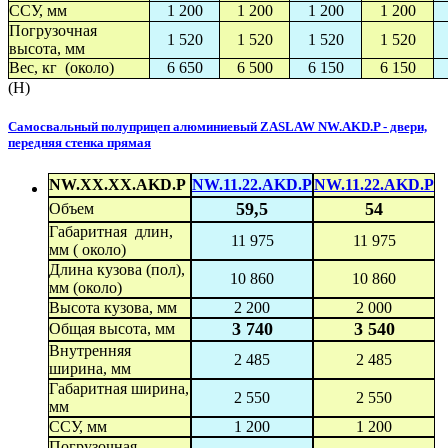
ССУ, мм
1 200
1 200
1 200
1 200
Погрузочная
1 520
1 520
1 520
1 520
высота, мм
Вес, кг (около)
6 650
6 500
6 150
6 150
(H)
Самосвальный полуприцеп алюминиевый ZASLAW NW.AKD.P - двери,
передняя стенка прямая
NW.XX.XX.AKD.P
NW.11.22.AKD.P
NW.11.22.AKD.P
59,5
54
Объем
Габаритная длин,
11 975
11 975
мм ( около)
Длина кузова (пол),
10 860
10 860
мм (около)
Высота кузова, мм
2 200
2 000
3 740
3 540
Общая высота, мм
Внутренняя
2 485
2 485
ширина, мм
Габаритная ширина,
2 550
2 550
мм
ССУ, мм
1 200
1 200
Погрузочная