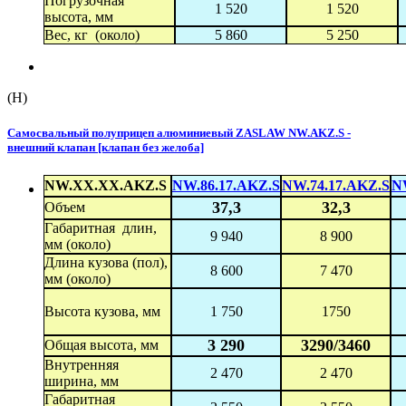
Погрузочная
1 520
1 520
высота, мм
Вес, кг (около)
5 860
5 250
(H)
Самосвальный полуприцеп алюминиевый ZASLAW NW.AKZ.S -
внешний клапан [клапан без желоба]
NW.XX.XX.AKZ.S
NW.86.17.AKZ.S
NW.74.17.AKZ.S
N
37,3
32,3
Объем
Габаритная длин,
9 940
8 900
мм (около)
Длина кузова (пол),
8 600
7 470
мм (около)
Высота кузова, мм
1 750
1750
3 290
3290/3460
Общая высота, мм
Внутренняя
2 470
2 470
ширина, мм
Габаритная