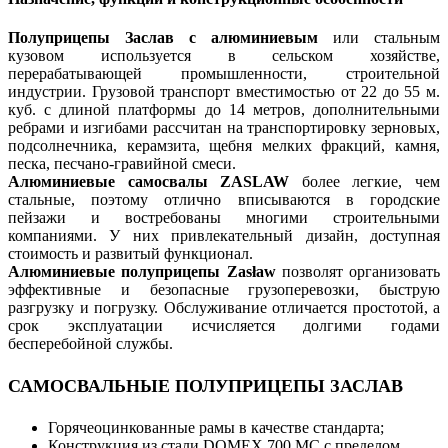
Полуприцепы Заслав с алюминиевым
или стальным
кузовом используется в сельском хозяйстве,
перерабатывающей промышленности, строительной
индустрии. Грузовой транспорт вместимостью от 22 до 55 м.
куб. с длиной платформы до 14 метров, дополнительными
ребрами и изгибами рассчитан на транспортировку зерновых,
подсолнечника, керамзита, щебня мелких фракций, камня,
песка, песчано-гравийной смеси.
Алюминиевые самосвалы ZASLAW
более легкие, чем
стальные, поэтому отлично вписываются в городские
пейзажи и востребованы многими строительными
компаниями. У них привлекательный дизайн, доступная
стоимость и развитый функционал.
Алюминиевые полуприцепы Zasław
позволят организовать
эффективные и безопасные грузоперевозки, быструю
разгрузку и погрузку. Обслуживание отличается простотой, а
срок эксплуатации исчисляется долгими годами
бесперебойной службы.
САМОСВАЛЬНЫЕ ПОЛУПРИЦЕПЫ ЗАСЛАВ
Горячеоцинкованные рамы в качестве стандарта;
Конструкция из стали DOMEX 700 MC с пределом