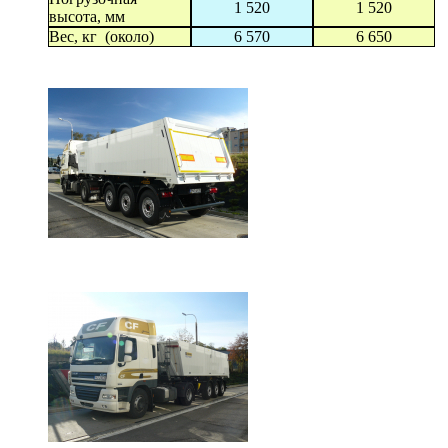
1 520
1 520
высота, мм
Вес, кг (около)
6 570
6 650