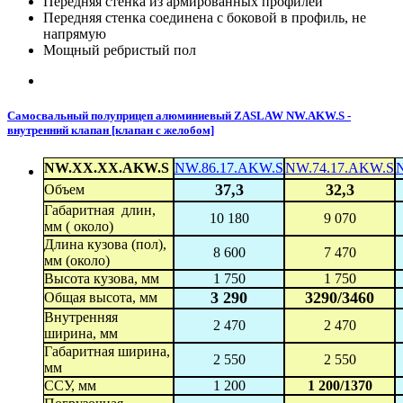
Передняя стенка из армированных профилей
Передняя стенка соединена с боковой в профиль, не
напрямую
Мощный ребристый пол
Самосвальный полуприцеп алюминиевый ZASLAW NW.AKW.S -
внутренний клапан [клапан с желобом]
NW.XX.XX.AKW.S
NW.86.17.AKW.S
NW.74.17.AKW.S
37,3
32,3
Объем
Габаритная длин,
10 180
9 070
мм ( около)
Длина кузова (пол),
8 600
7 470
мм (около)
Высота кузова, мм
1 750
1 750
3 290
3290/3460
Общая высота, мм
Внутренняя
2 470
2 470
ширина, мм
Габаритная ширина,
2 550
2 550
мм
ССУ, мм
1 200
1 200/1370