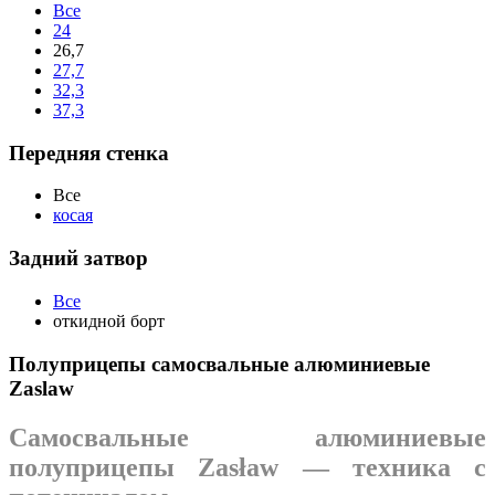
Все
24
26,7
27,7
32,3
37,3
Передняя стенка
Все
косая
Задний затвор
Все
откидной борт
Полуприцепы самосвальные алюминиевые
Zaslaw
Самосвальные алюминиевые
полуприцепы Zasław — техника с